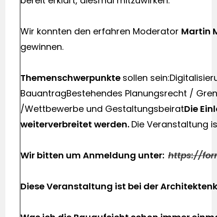
bereit erklärt, diesmal mitzuwirken.
Wir konnten den erfahren Moderator
Martin 
gewinnen.
Themenschwerpunkte
sollen sein:Digitali
BauantragBestehendes Planungsrecht / Grenz
/Wettbewerbe und Gestaltungsbeirat
Die Ein
weiterverbreitet werden.
Die Veranstaltung is
Wir bitten um Anmeldung unter:
https://f
Diese Veranstaltung ist bei der Architekt