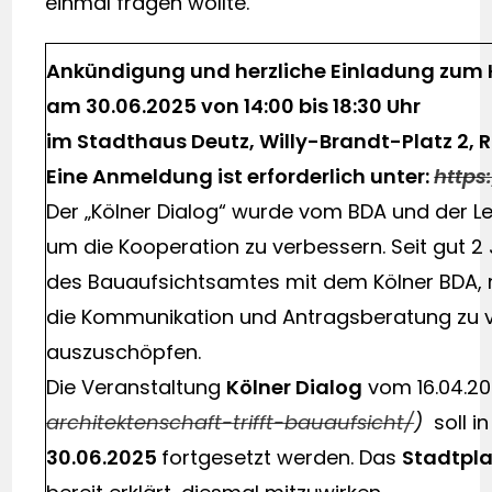
einmal fragen wollte.
Ankündigung und herzliche Einladung zum
am 30.06.2025 von 14:00 bis 18:30 Uhr
im Stadthaus Deutz, Willy-Brandt-Platz 2, 
Eine Anmeldung ist erforderlich unter:
http
Der „Kölner Dialog“ wurde vom BDA und der L
um die Kooperation zu verbessern. Seit gut 
des Bauaufsichtsamtes mit dem Kölner BDA, m
die Kommunikation und Antragsberatung zu v
auszuschöpfen.
Die Veranstaltung
Kölner Dialog
vom 16.04.2
architektenschaft-trifft-bauaufsicht/
)
soll i
30.06.2025
fortgesetzt werden. Das
Stadtpl