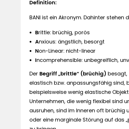
Definition:
BANI ist ein Akronym. Dahinter stehen d
B
rittle: brüchig, porös
A
nxious: ängstlich, besorgt
N
on-Linear: nicht-linear
I
ncomprehensible: unbegreiflich, un
Der
Begriff „brittle“ (brüchig)
besagt, 
elastisch bzw. anpassungsfähig sind,
beispielsweise wenig elastische Objekt
Unternehmen, die wenig flexibel sind 
ausruhen, sind im Inneren oft brüchig 
oder eine marginale Störung auf das 
zu bringen.