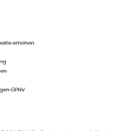
halte erhöhen
ung
ben
tigen ÖPNV