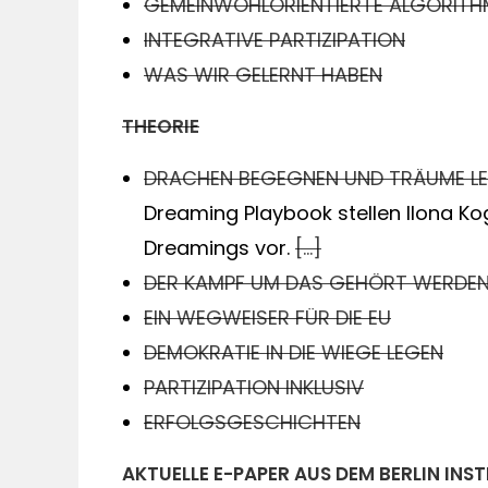
GEMEINWOHLORIENTIERTE ALGORITH
INTEGRATIVE PARTIZIPATION
WAS WIR GELERNT HABEN
THEORIE
DRACHEN BEGEGNEN UND TRÄUME L
Dreaming Playbook stellen Ilona Ko
Dreamings vor.
[…]
DER KAMPF UM DAS GEHÖRT WERDE
EIN WEGWEISER FÜR DIE EU
DEMOKRATIE IN DIE WIEGE LEGEN
PARTIZIPATION INKLUSIV
ERFOLGSGESCHICHTEN
AKTUELLE E-PAPER AUS DEM BERLIN INST