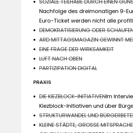
SOZIALE TEILHABE DURCH EINEN GÜN
Nachfolge des dreimonatigen 9-Eur
Euro-Ticket werden nicht alle profit
DEMOKRATISIERUNG ODER SCHAUFEN
ARD MITTAGSMAGAZIN GEWINNT MED
EINE FRAGE DER WIRKSAMKEIT
LUFT NACH OBEN
PARTIZIPATION DIGITAL
PRAXIS
DIE KIEZBLOCK-INITIATIVEN
Im Intervi
Kiezblock-Initiativen und über Bürg
STRUKTURWANDEL UND BÜRGERBETE
KLEINE STÄDTE, GROSSE MITSPRACHE