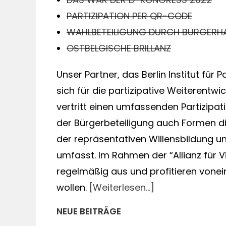
PARTIZIPATION PER QR-CODE
WAHLBETEILIGUNG DURCH BÜRGERH
OSTBELGISCHE BRILLANZ
Unser Partner, das Berlin Institut für 
sich für die partizipative Weiterentw
vertritt einen umfassenden Partizipa
der Bürgerbeteiligung auch Formen d
der repräsentativen Willensbildung un
umfasst. Im Rahmen der “Allianz für V
regelmäßig aus und profitieren vonei
wollen.
[Weiterlesen…]
NEUE BEITRÄGE