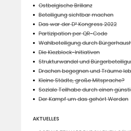
Ostbelgische Brillanz
Beteiligung sichtbar machen
Das war der D³ Kongress 2022
Partizipation per QR-Code
Wahlbeteiligung durch Bürgerhaus
Die Kiezblock-Initiativen
Strukturwandel und Bürgerbeteilig
Drachen begegnen und Träume le
Kleine Städte, große Mitsprache?
Soziale Teilhabe durch einen güns
Der Kampf um das gehört Werden
AKTUELLES