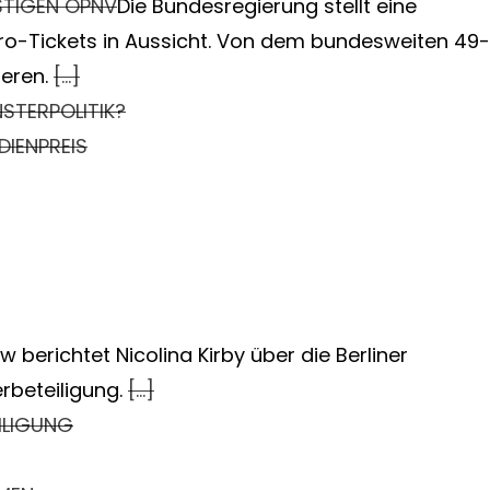
STIGEN ÖPNV
Die Bundesregierung stellt eine
o-Tickets in Aussicht. Von dem bundesweiten 49-
ieren.
[…]
STERPOLITIK?
IENPREIS
ew berichtet Nicolina Kirby über die Berliner
erbeteiligung.
[…]
ILIGUNG